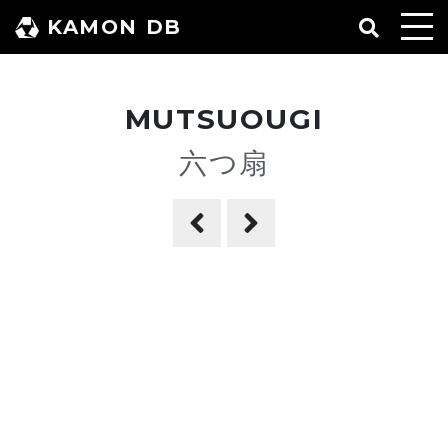
コ
KAMON DB
ン
テ
ン
MUTSUOUGI
ツ
へ
六つ扇
ス
キ
ッ
プ