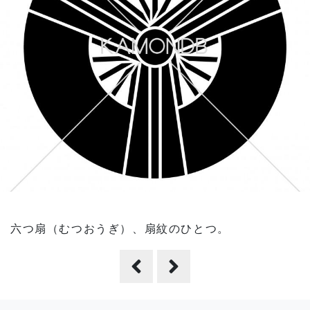
六つ扇（むつおうぎ）、扇紋のひとつ。