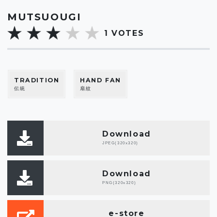
MUTSUOUGI
1
VOTES
TRADITION
HAND FAN
伝統
扇紋
Download
JPEG(320x320)
Download
PNG(320x320)
e-store