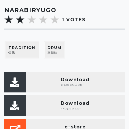
NARABIRYUGO
1
VOTES
TRADITION
DRUM
伝統
立鼓紋
Download
JPEG(320x320)
Download
PNG(320x320)
e-store