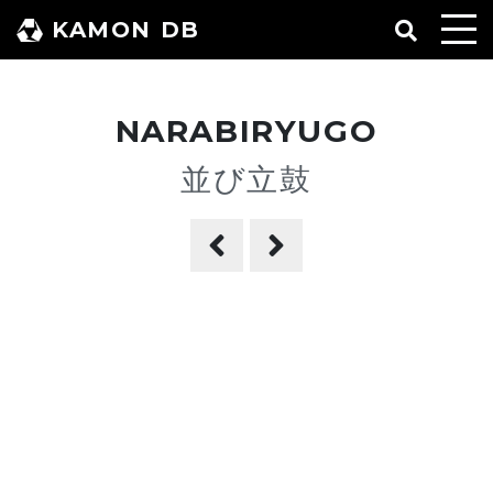
コ
KAMON DB
ン
テ
ン
NARABIRYUGO
ツ
へ
並び立鼓
ス
キ
ッ
プ