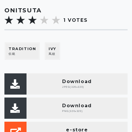
ONITSUTA
1
VOTES
TRADITION
IVY
伝統
蔦紋
Download
JPEG(320x320)
Download
PNG(320x320)
e-store