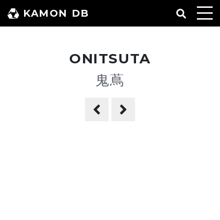
コ
KAMON DB
ン
テ
ン
ONITSUTA
ツ
へ
鬼蔦
ス
キ
ッ
プ