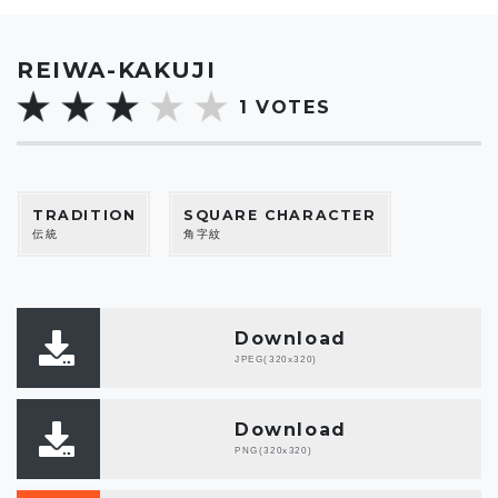
REIWA-KAKUJI
1
VOTES
TRADITION
SQUARE CHARACTER
伝統
角字紋
Download
JPEG(320x320)
Download
PNG(320x320)