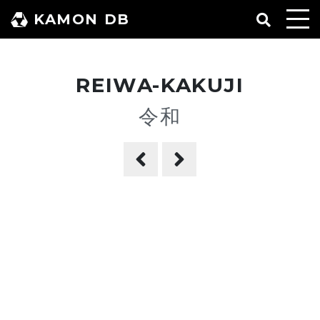
コ
KAMON DB
ン
テ
ン
REIWA-KAKUJI
ツ
へ
令和
ス
キ
ッ
プ