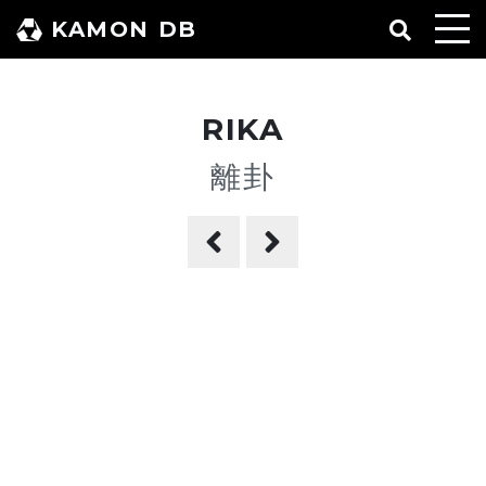
コ
KAMON DB
ン
テ
ン
RIKA
ツ
へ
離卦
ス
キ
ッ
プ