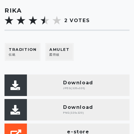
RIKA
2
VOTES
TRADITION
AMULET
伝統
図符紋
Download
JPEG(320x320)
Download
PNG(320x320)
e-store