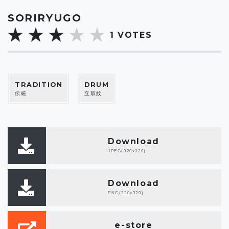
SORIRYUGO
1
VOTES
TRADITION
DRUM
伝統
立鼓紋
Download
JPEG(320x320)
Download
PNG(320x320)
e-store