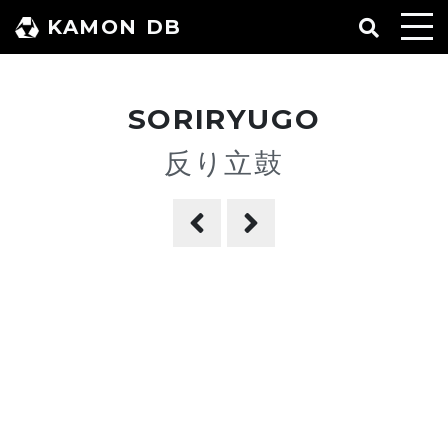
コ
KAMON DB
ン
テ
ン
SORIRYUGO
ツ
へ
反り立鼓
ス
キ
ッ
プ