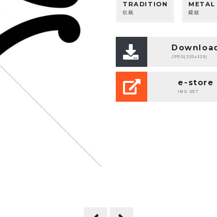
TRADITION
METAL
伝統
鐶紋
Downloa
JPEG(320x320)
e-store
IMG SET
。