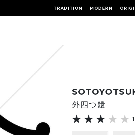
TRADITION
MODERN
ORIG
SOTOYOTSU
外四つ鐶
1