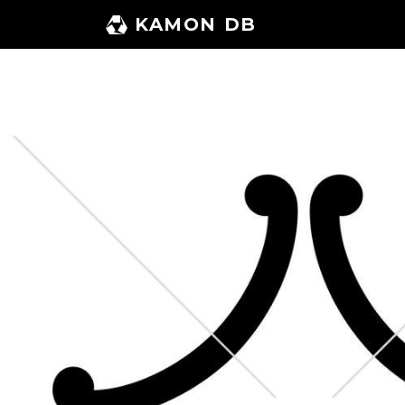
コ
KAMON DB
ン
テ
ン
ツ
へ
ス
キ
ッ
プ