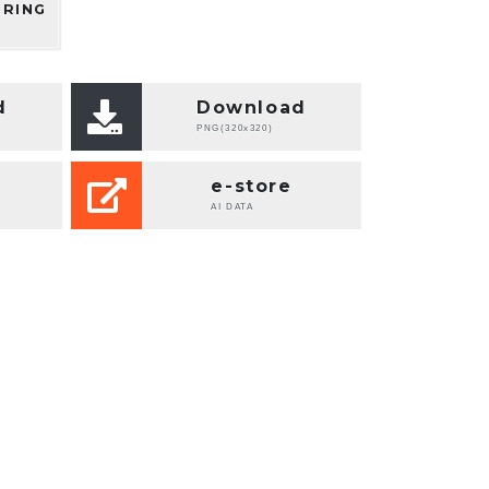
 RING
d
Download
PNG(320x320)
e-store
AI DATA