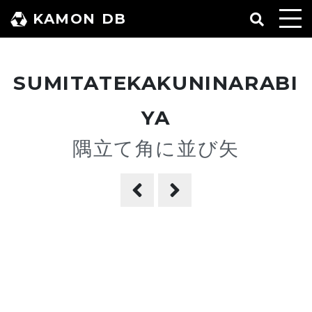
コ
KAMON DB
ン
テ
ン
SUMITATEKAKUNINARABI
ツ
へ
YA
ス
隅立て角に並び矢
キ
ッ
プ