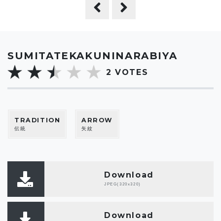
SUMITATEKAKUNINARABIYA
2
VOTES
TRADITION
ARROW
伝統
矢紋
Download
JPEG(320x320)
Download