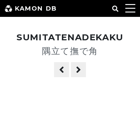
コ
KAMON DB
ン
テ
ン
SUMITATENADEKAKU
ツ
へ
隅立て撫で角
ス
キ
ッ
プ