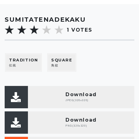
SUMITATENADEKAKU
1
VOTES
TRADITION
SQUARE
伝統
角紋
Download
JPEG(320x320)
Download
PNG(320x320)