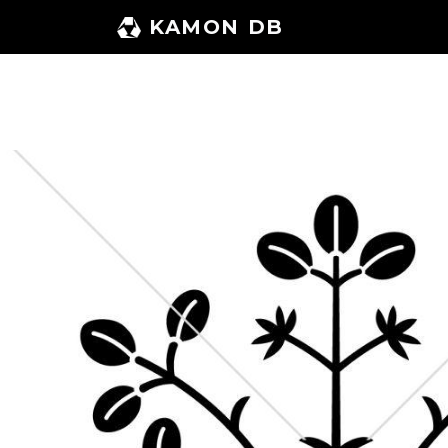
コ
KAMON DB
ン
テ
ン
ツ
へ
ス
キ
ッ
プ