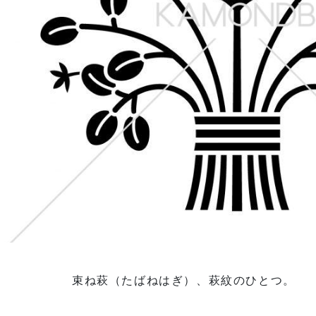
束ね萩（たばねはぎ）、萩紋のひとつ。