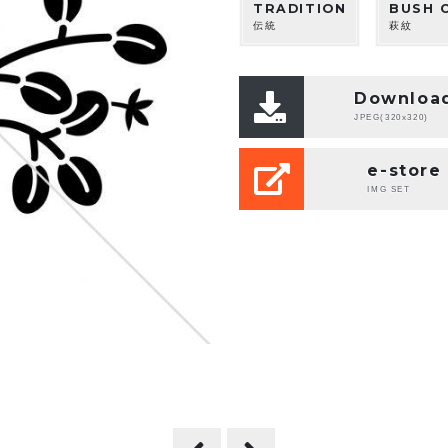
TRADITION
BUSH 
伝統
萩紋
Downloa
JPEG(320x320)
e-store
IMG SET