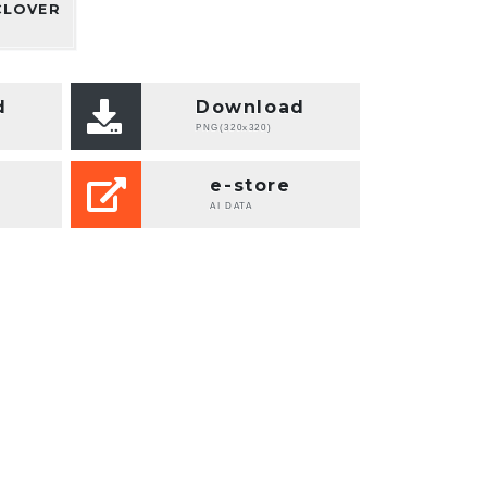
CLOVER
d
Download
PNG(320x320)
e-store
AI DATA