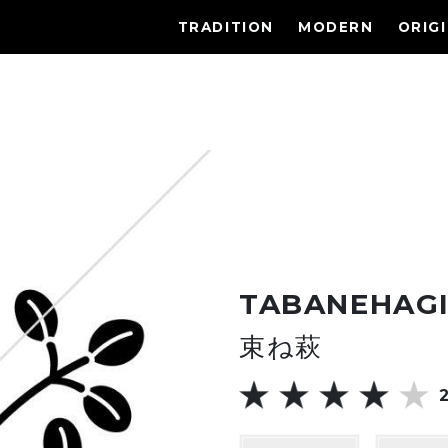
TRADITION
MODERN
ORIG
TABANEHAG
束ね萩