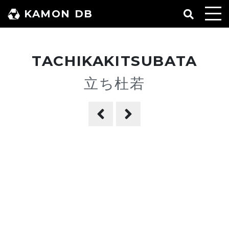
コ
KAMON DB
ン
テ
ン
TACHIKAKITSUBATA
ツ
へ
立ち杜若
ス
キ
ッ
プ