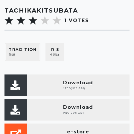
TACHIKAKITSUBATA
1
VOTES
TRADITION
IRIS
伝統
杜若紋
Download
JPEG(320x320)
Download
PNG(320x320)
e-store