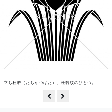
立ち杜若（たちかつばた）、杜若紋のひとつ。