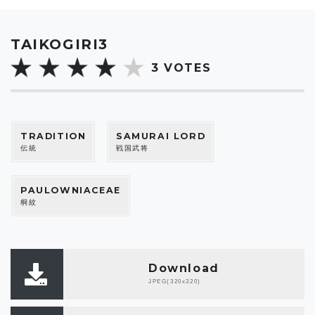
TAIKOGIRI3
3
VOTES
TRADITION
SAMURAI LORD
伝統
戦国武将
PAULOWNIACEAE
桐紋
Download
JPEG(320x320)