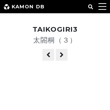
コ
KAMON DB
ン
テ
ン
TAIKOGIRI3
ツ
へ
太閤桐（３）
ス
キ
ッ
プ