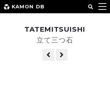
コ
KAMON DB
ン
テ
ン
TATEMITSUISHI
ツ
へ
立て三つ石
ス
キ
ッ
プ