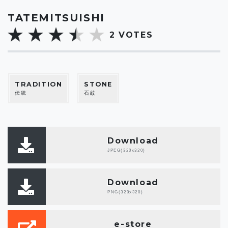
TATEMITSUISHI
2
VOTES
TRADITION
STONE
伝統
石紋
Download
JPEG(320x320)
Download
PNG(320x320)
e-store