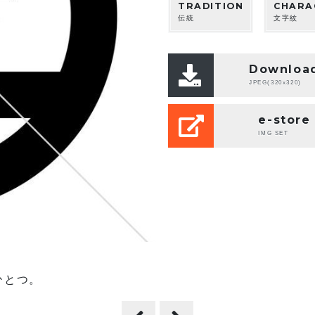
TRADITION
CHARA
伝統
文字紋
Downloa
JPEG(320x320)
e-store
IMG SET
ひとつ。