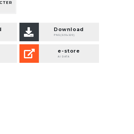
CTER
d
Download
PNG(320x320)
e-store
AI DATA