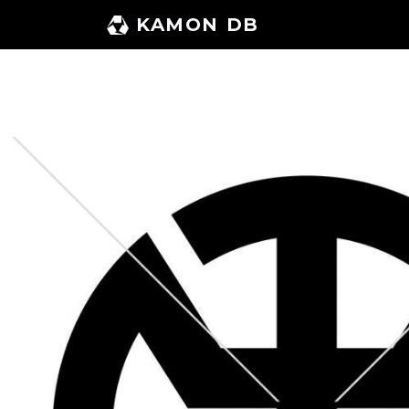
コ
KAMON DB
ン
テ
ン
ツ
へ
ス
キ
ッ
プ