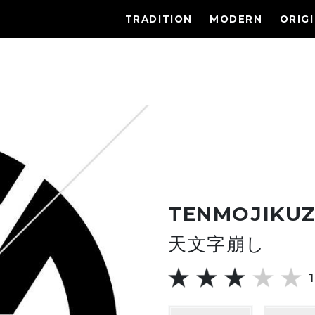
TRADITION
MODERN
ORIG
TENMOJIKUZ
天文字崩し
1