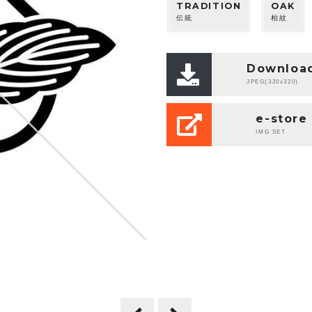
TRADITION
OAK
伝統
柏紋
Downloa
JPEG(320x320)
e-store
IMG SET
。