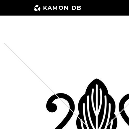
コ
KAMON DB
ン
テ
ン
ツ
へ
ス
キ
ッ
プ