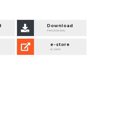
d
Download
PNG(320x320)
e-store
AI DATA