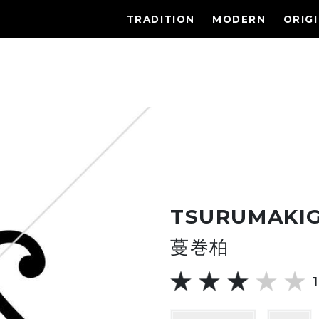
TRADITION
MODERN
ORIG
TSURUMAKI
蔓巻柏
1