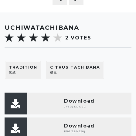
UCHIWATACHIBANA
2
VOTES
TRADITION
CITRUS TACHIBANA
伝統
橘紋
Download
JPEG(320x320)
Download
PNG(320x320)