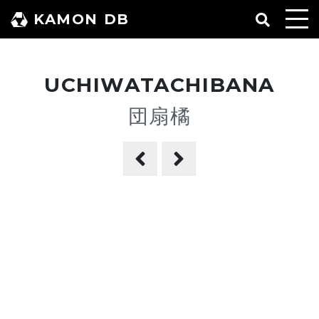
コ
KAMON DB
ン
テ
ン
UCHIWATACHIBANA
ツ
へ
団扇橘
ス
キ
ッ
プ