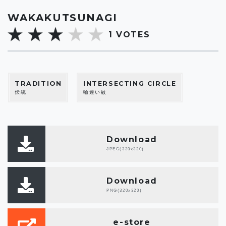
WAKAKUTSUNAGI
1
VOTES
TRADITION
INTERSECTING CIRCLE
伝統
輪違い紋
Download
JPEG(320x320)
Download
PNG(320x320)
e-store