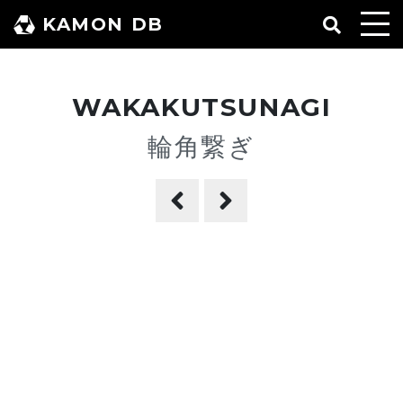
コ
KAMON DB
ン
テ
ン
WAKAKUTSUNAGI
ツ
へ
輪角繋ぎ
ス
キ
ッ
プ