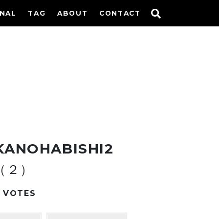
INAL
TAG
ABOUT
CONTACT
KANOHABISHI2
（２）
VOTES