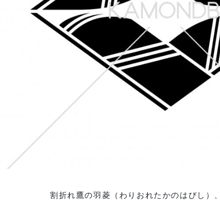
割折れ鷹の羽菱（わりおれたかのはびし）