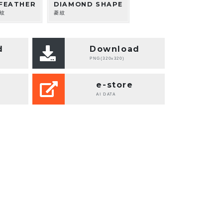
FEATHER
DIAMOND SHAPE
紋
菱紋
d
Download
PNG(320x320)
e-store
AI DATA