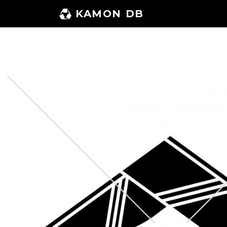
コ
KAMON DB
ン
テ
ン
ツ
へ
ス
キ
ッ
プ