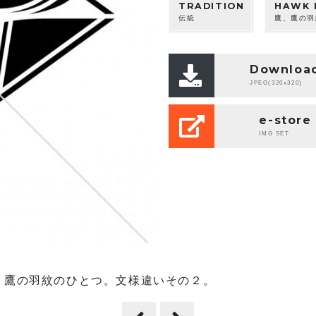
TRADITION
HAWK 
伝統
鷹、鷹の羽
Downloa
JPEG(320x320)
e-store
IMG SET
、鷹の羽紋のひとつ。文様違いその２。