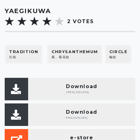
YAEGIKUWA
2
VOTES
TRADITION
CHRYSANTHEMUM
CIRCLE
伝統
菊、菊花紋
輪紋
Download
JPEG(320x320)
Download
PNG(320x320)
e-store