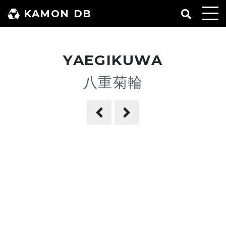
コ
KAMON DB
ン
テ
ン
YAEGIKUWA
ツ
へ
八重菊輪
ス
キ
ッ
プ