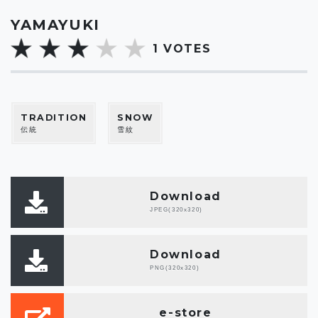
YAMAYUKI
1
VOTES
TRADITION
SNOW
伝統
雪紋
Download
JPEG(320x320)
Download
PNG(320x320)
e-store