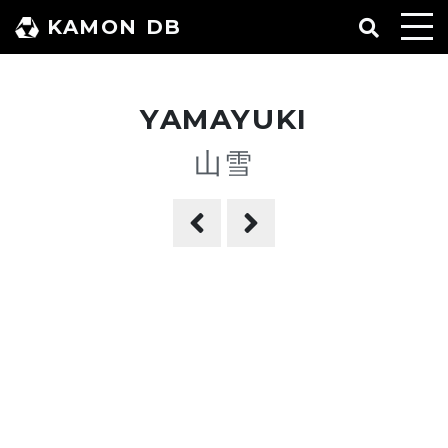
コ
KAMON DB
ン
テ
ン
YAMAYUKI
ツ
へ
山雪
ス
キ
ッ
プ