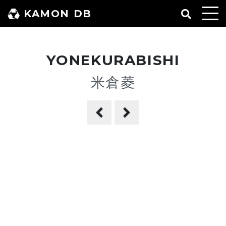
コ
KAMON DB
ン
テ
ン
YONEKURABISHI
ツ
へ
米倉菱
ス
キ
ッ
プ