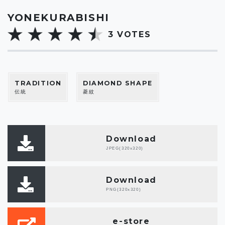
YONEKURABISHI
3
VOTES
TRADITION
DIAMOND SHAPE
伝統
菱紋
Download
JPEG(320x320)
Download
PNG(320x320)
e-store