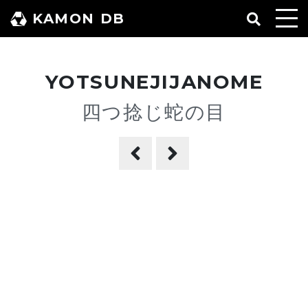
コ
KAMON DB
ン
テ
ン
YOTSUNEJIJANOME
ツ
へ
四つ捻じ蛇の目
ス
キ
ッ
プ