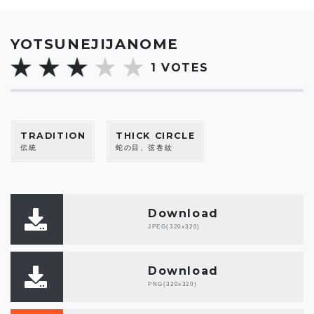
YOTSUNEJIJANOME
1
VOTES
TRADITION
THICK CIRCLE
伝統
蛇の目、弦巻紋
Download
JPEG(320x320)
Download
PNG(320x320)