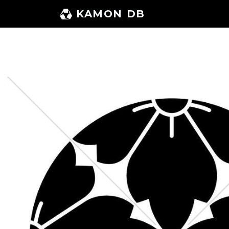
コ
KAMON DB
ン
テ
ン
ツ
へ
ス
キ
ッ
プ