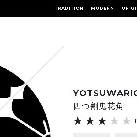
TRADITION
MODERN
ORIG
YOTSUWARI
四つ割鬼花角
1