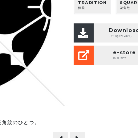
TRADITION
SQUAR
伝統
花角紋
Downloa
JPEG(320x320)
e-store
IMG SET
花角紋のひとつ。