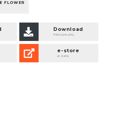
E FLOWER
d
Download
PNG(320x320)
e-store
AI DATA