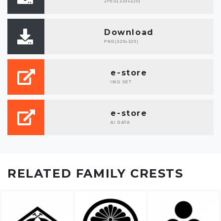
JPEG(320x320)
Download
PNG(320x320)
e-store
IMG SET
e-store
AI DATA
RELATED FAMILY CRESTS