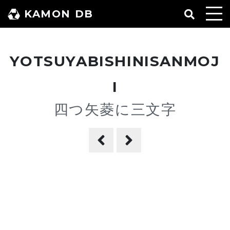
コ
KAMON DB
ン
テ
ン
YOTSUYABISHINISANMOJ
ツ
へ
I
ス
四つ矢菱に三文字
キ
ッ
プ