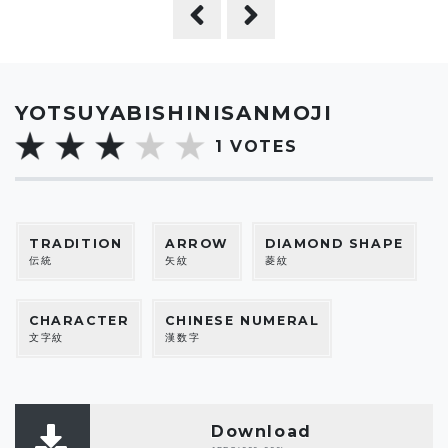
YOTSUYABISHINISANMOJI
1
VOTES
TRADITION
ARROW
DIAMOND SHAPE
伝統
矢紋
菱紋
CHARACTER
CHINESE NUMERAL
文字紋
漢数字
Download