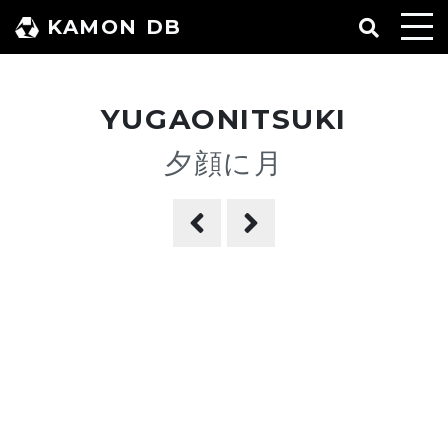
コ
KAMON DB
ン
テ
ン
YUGAONITSUKI
ツ
へ
夕顔に月
ス
キ
ッ
プ