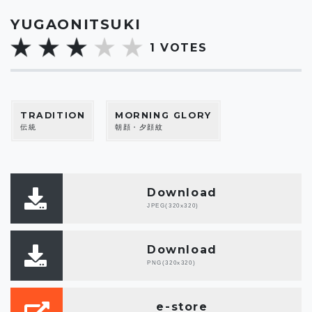
YUGAONITSUKI
1
VOTES
TRADITION
MORNING GLORY
伝統
朝顔・夕顔紋
Download
JPEG(320x320)
Download
PNG(320x320)
e-store