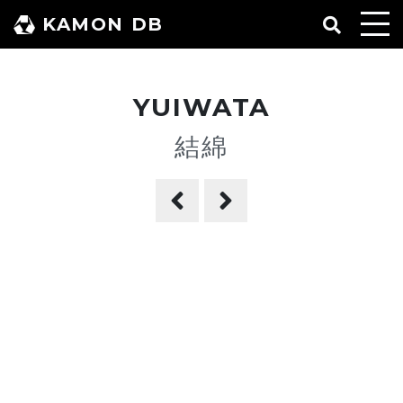
コ
KAMON DB
ン
テ
ン
YUIWATA
ツ
へ
結綿
ス
キ
ッ
プ