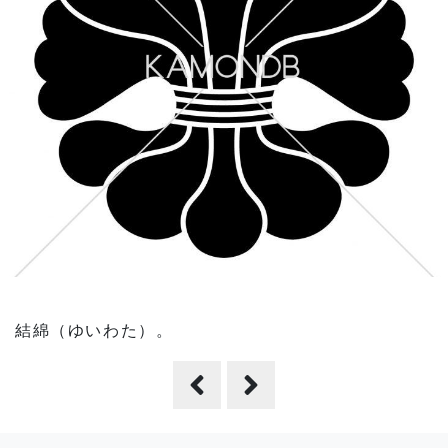
結綿（ゆいわた）。