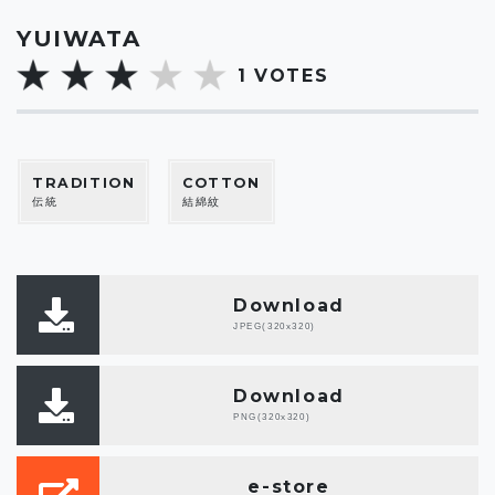
YUIWATA
1
VOTES
TRADITION
COTTON
伝統
結綿紋
Download
JPEG(320x320)
Download
PNG(320x320)
e-store