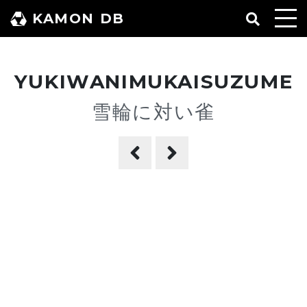
コ
KAMON DB
ン
テ
ン
YUKIWANIMUKAISUZUME
ツ
へ
雪輪に対い雀
ス
キ
ッ
プ