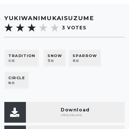
YUKIWANIMUKAISUZUME
3
VOTES
TRADITION
SNOW
SPARROW
伝統
雪紋
雀紋
CIRCLE
輪紋
Download
JPEG(320x320)