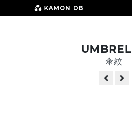
コ
KAMON DB
ン
テ
ン
ツ
へ
UMBREL
ス
傘紋
キ
ッ
プ