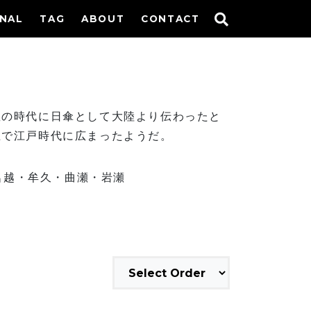
INAL
TAG
ABOUT
CONTACT
皇の時代に日傘として大陸より伝わったと
主で江戸時代に広まったようだ。
名越・牟久・曲瀬・岩瀬