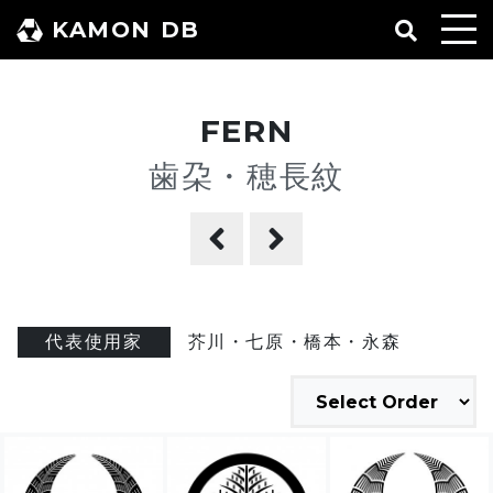
コ
KAMON DB
ン
テ
ン
FERN
ツ
へ
歯朶・穂長紋
ス
キ
ッ
プ
代表使用家
芥川・七原・橋本・永森