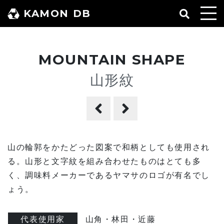
コ
KAMON DB
ン
テ
ン
MOUNTAIN SHAPE
ツ
へ
山形紋
ス
キ
ッ
プ
山の輪郭をかたどった図案で和柄としても使用され
る。山形と文字紋を組み合わせたものはとても多
く、調味料メーカーであるヤマサのロゴが有名でし
ょう。
代表使用家
山角・林田・近藤