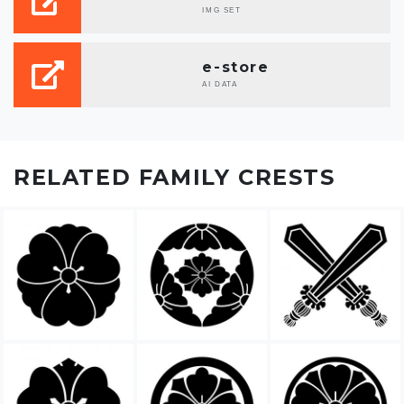
IMG SET
e-store
AI DATA
RELATED FAMILY CRESTS