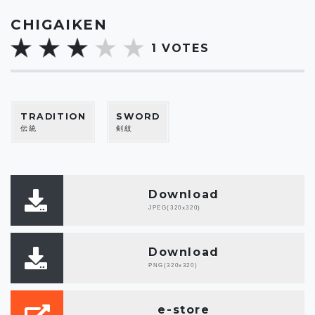
CHIGAIKEN
1
VOTES
TRADITION
SWORD
伝統
剣紋
Download
JPEG(320x320)
Download
PNG(320x320)
e-store