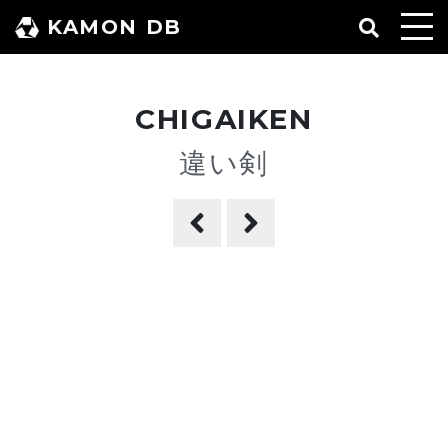
コ
KAMON DB
ン
テ
ン
CHIGAIKEN
ツ
へ
違い剣
ス
キ
ッ
プ