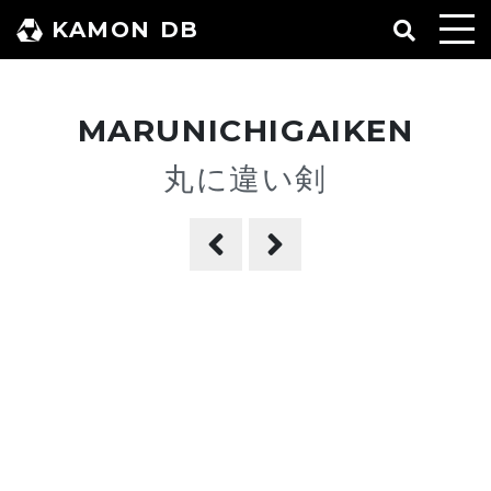
コ
KAMON DB
ン
テ
ン
MARUNICHIGAIKEN
ツ
へ
丸に違い剣
ス
キ
ッ
プ