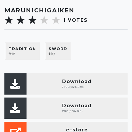
MARUNICHIGAIKEN
1
VOTES
TRADITION
SWORD
伝統
剣紋
Download
JPEG(320x320)
Download
PNG(320x320)
e-store