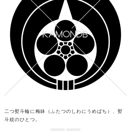
二つ熨斗輪に梅鉢（ふたつのしわにうめばち）、熨
斗紋のひとつ。