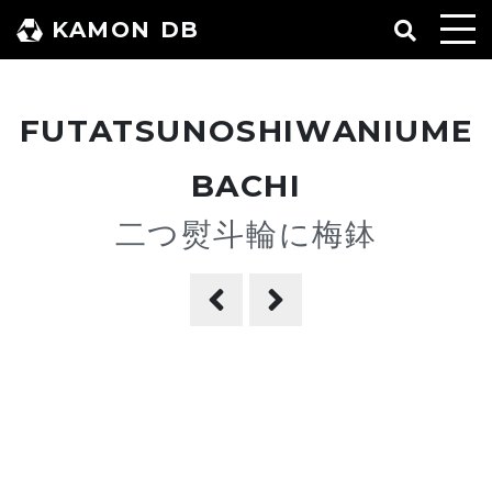
コ
KAMON DB
ン
テ
ン
FUTATSUNOSHIWANIUME
ツ
へ
BACHI
ス
二つ熨斗輪に梅鉢
キ
ッ
プ