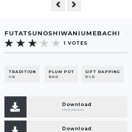
FUTATSUNOSHIWANIUMEBACHI
1
VOTES
TRADITION
PLUM POT
GIFT RAPPING
伝統
梅鉢紋
熨斗紋
Download
JPEG(320x320)
Download