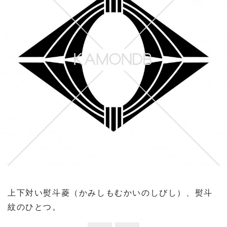
上下対い熨斗菱（かみしもむかいのしびし）、熨斗
紋のひとつ。