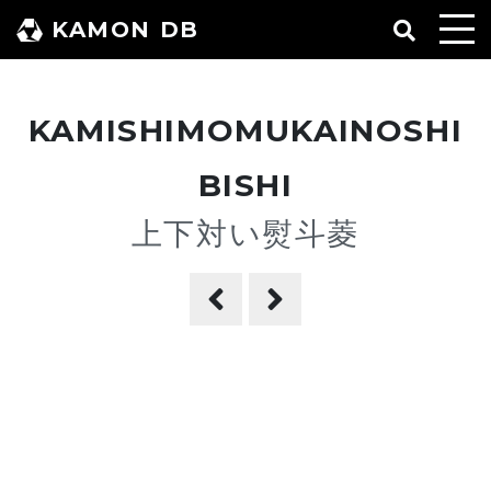
コ
KAMON DB
ン
テ
ン
KAMISHIMOMUKAINOSHI
ツ
へ
BISHI
ス
上下対い熨斗菱
キ
ッ
プ