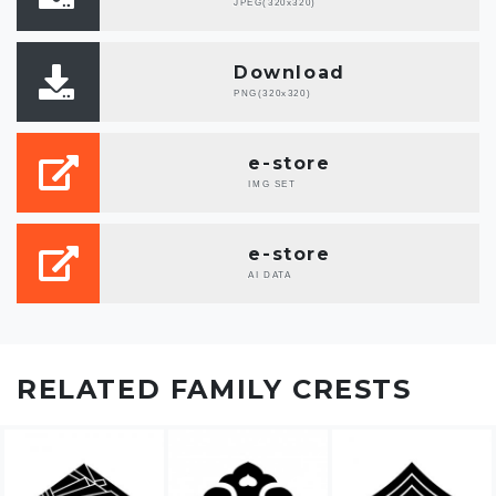
JPEG(320x320)
Download
PNG(320x320)
e-store
IMG SET
e-store
AI DATA
RELATED FAMILY CRESTS