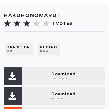
HAKUHONOMARU1
1
VOTES
TRADITION
PHOENIX
伝統
鳳凰紋
Download
JPEG(320x320)
Download
PNG(320x320)