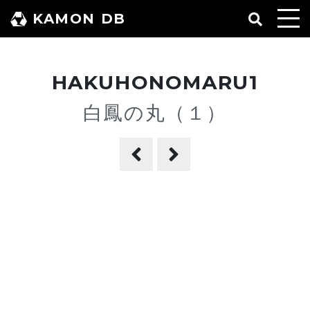
コ
KAMON DB
ン
テ
ン
HAKUHONOMARU1
ツ
へ
白鳳の丸（１）
ス
キ
ッ
プ