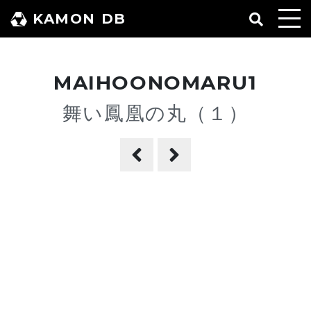
コ
KAMON DB
ン
テ
ン
MAIHOONOMARU1
ツ
へ
舞い鳳凰の丸（１）
ス
キ
ッ
プ