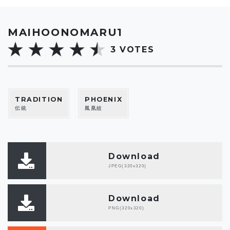
MAIHOONOMARU1
3
VOTES
TRADITION
PHOENIX
伝統
鳳凰紋
Download
JPEG(320x320)
Download
PNG(320x320)