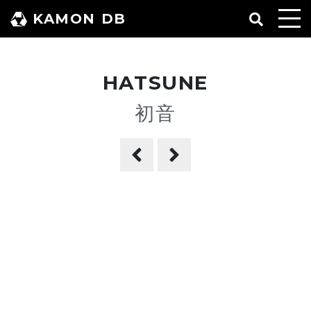
コ
KAMON DB
ン
テ
ン
HATSUNE
ツ
へ
初音
ス
キ
ッ
プ