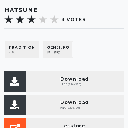
HATSUNE
3
VOTES
TRADITION
GENJI_KO
伝統
源氏香紋
Download
JPEG(320x320)
Download
PNG(320x320)
e-store