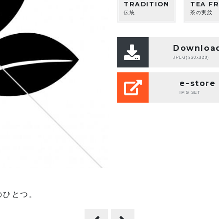
TRADITION
TEA FR
伝統
茶の実紋
Downloa
JPEG(320x320)
e-store
IMG SET
のひとつ。