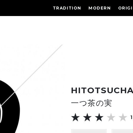
TRADITION
MODERN
ORIG
HITOTSUCH
一つ茶の実
1