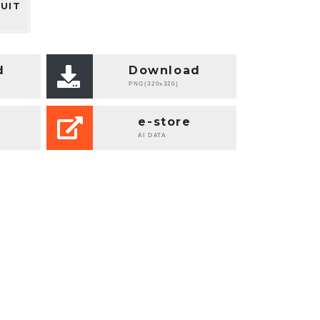
UIT
d
Download
PNG(320x320)
e-store
AI DATA