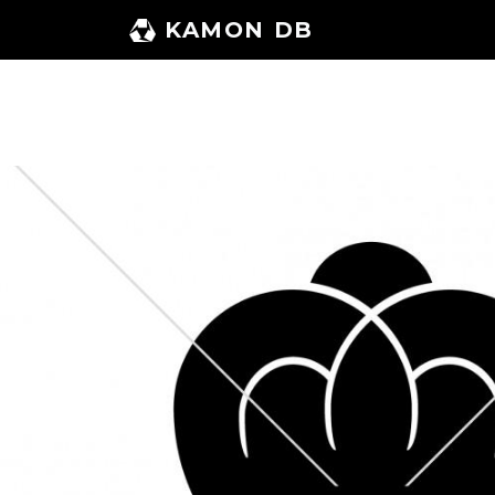
コ
KAMON DB
ン
テ
ン
ツ
へ
ス
キ
ッ
プ