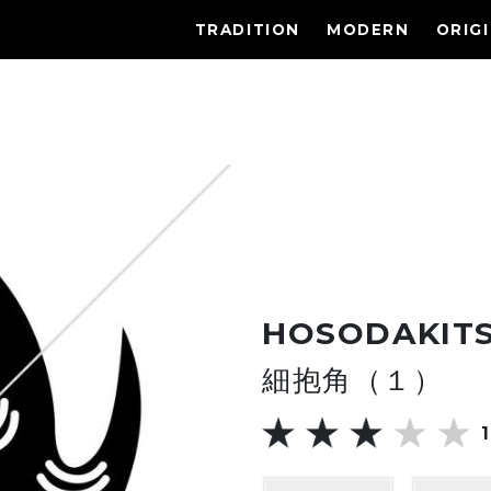
TRADITION
MODERN
ORIG
HOSODAKIT
細抱角（１）
1