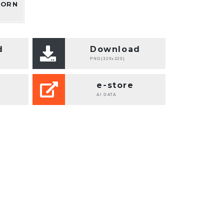
HORN
d
Download
PNG(320x320)
e-store
AI DATA