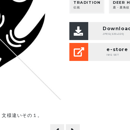
TRADITION
DEER 
伝統
鹿・鹿角紋
Downloa
JPEG(320x320)
e-store
IMG SET
。文様違いその１。