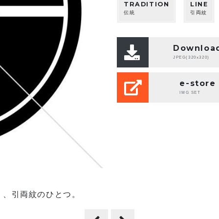
TRADITION
LINE
伝統
引両紋
Downloa
JPEG(320x320)
e-store
IMG SET
）、引両紋のひとつ。