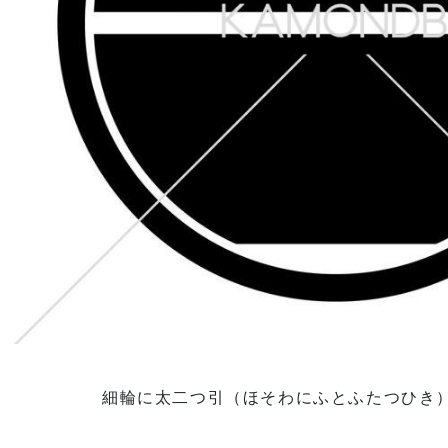
細輪に太二つ引（ほそわにふとふたつひき