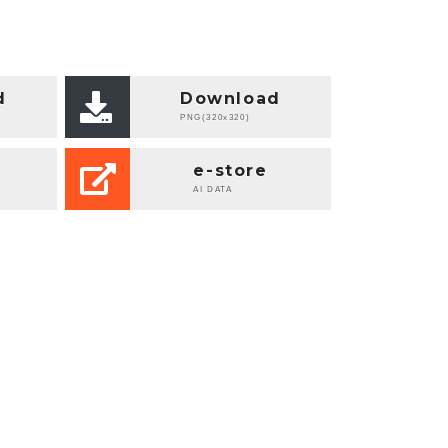
d
Download
PNG(320x320)
e-store
AI DATA