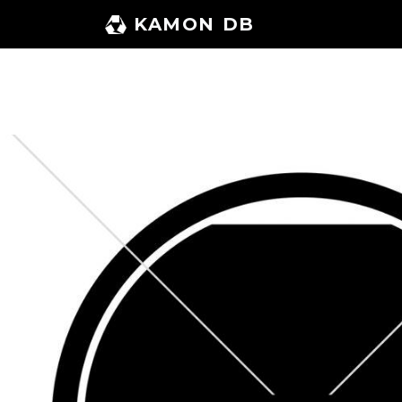
コ
KAMON DB
ン
テ
ン
ツ
へ
ス
キ
ッ
プ