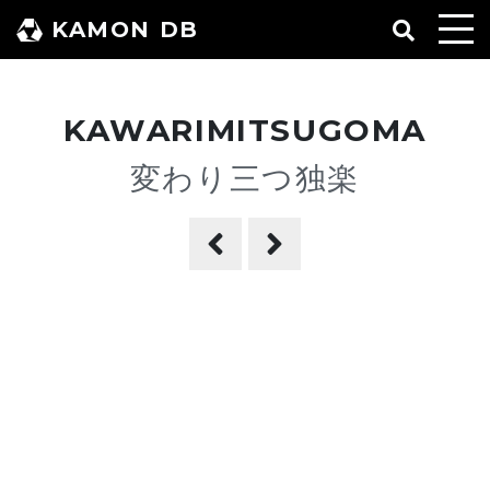
コ
KAMON DB
ン
テ
ン
KAWARIMITSUGOMA
ツ
へ
変わり三つ独楽
ス
キ
ッ
プ