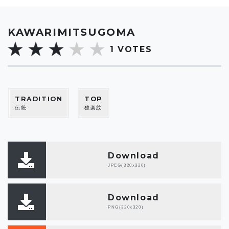
KAWARIMITSUGOMA
1
VOTES
TRADITION
TOP
伝統
独楽紋
Download
JPEG(320x320)
Download
PNG(320x320)