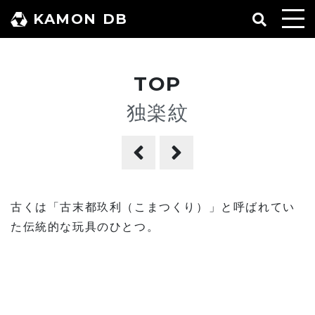
コ
KAMON DB
ン
テ
ン
TOP
ツ
へ
独楽紋
ス
キ
ッ
プ
古くは「古末都玖利（こまつくり）」と呼ばれてい
た伝統的な玩具のひとつ。