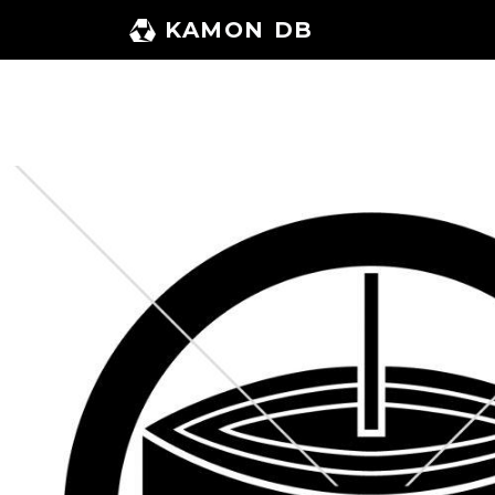
コ
KAMON DB
ン
テ
ン
ツ
へ
ス
キ
ッ
プ