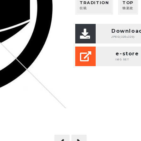
TRADITION
TOP
伝統
独楽紋
Downloa
JPEG(320x320)
e-store
IMG SET
。