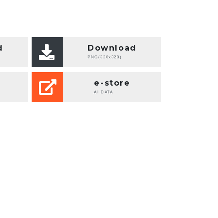
d
Download
PNG(320x320)
e-store
AI DATA