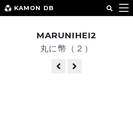
コ
KAMON DB
ン
テ
ン
MARUNIHEI2
ツ
へ
丸に幣（２）
ス
キ
ッ
プ