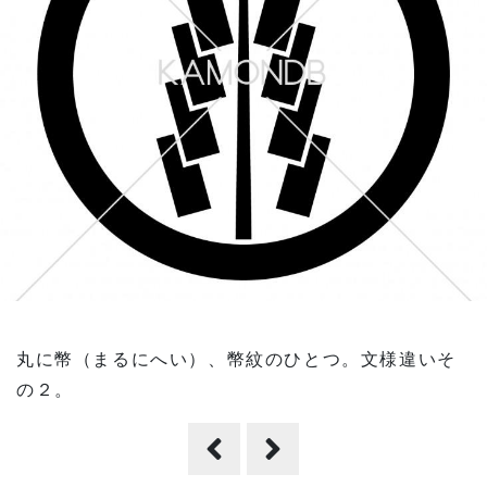
丸に幣（まるにへい）、幣紋のひとつ。文様違いそ
の２。