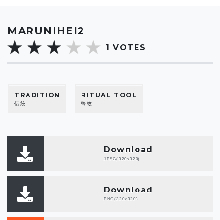
MARUNIHEI2
1
VOTES
TRADITION
RITUAL TOOL
伝統
幣紋
Download
JPEG(320x320)
Download
PNG(320x320)