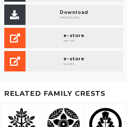
Download
PNG(320x320)
e-store
IMG SET
e-store
AI DATA
RELATED FAMILY CRESTS