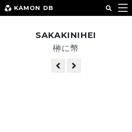
コ
KAMON DB
ン
テ
ン
SAKAKINIHEI
ツ
へ
榊に幣
ス
キ
ッ
プ