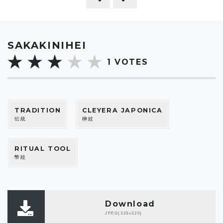
SAKAKINIHEI
1
VOTES
TRADITION
CLEYERA JAPONICA
伝統
榊紋
RITUAL TOOL
幣紋
Download
JPEG(320x320)