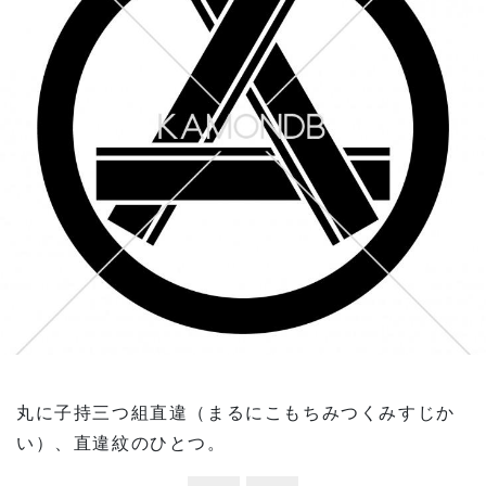
丸に子持三つ組直違（まるにこもちみつくみすじか
い）、直違紋のひとつ。