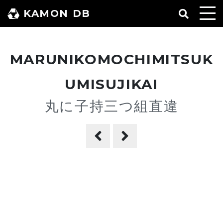
コ
KAMON DB
ン
テ
ン
MARUNIKOMOCHIMITSUK
ツ
へ
UMISUJIKAI
ス
丸に子持三つ組直違
キ
ッ
プ