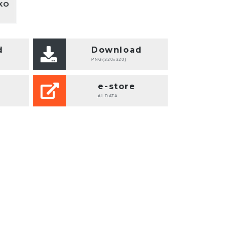
KO
d
Download
PNG(320x320)
e-store
AI DATA