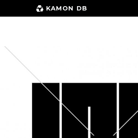
コ
KAMON DB
ン
テ
ン
ツ
へ
ス
キ
ッ
プ