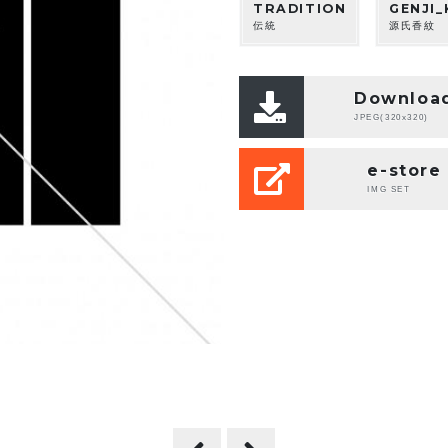
TRADITION
GENJI_
伝統
源氏香紋
Downloa
JPEG(320x320)
e-store
IMG SET