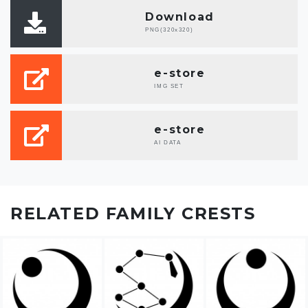
Download
PNG(320x320)
e-store
IMG SET
e-store
AI DATA
RELATED FAMILY CRESTS