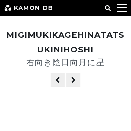
コ
KAMON DB
ン
テ
ン
MIGIMUKIKAGEHINATATS
ツ
へ
UKINIHOSHI
ス
右向き陰日向月に星
キ
ッ
プ