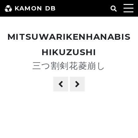
コ
KAMON DB
ン
テ
ン
MITSUWARIKENHANABIS
ツ
へ
HIKUZUSHI
ス
三つ割剣花菱崩し
キ
ッ
プ