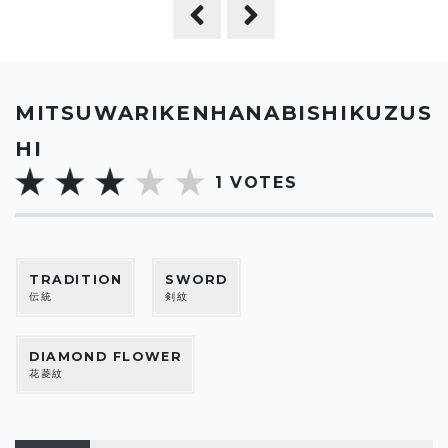
MITSUWARIKENHANABISHIKUZUS
HI
1
VOTES
TRADITION
SWORD
伝統
剣紋
DIAMOND FLOWER
花菱紋