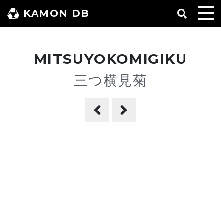
コ
KAMON DB
ン
テ
ン
MITSUYOKOMIGIKU
ツ
へ
三つ横見菊
ス
キ
ッ
プ