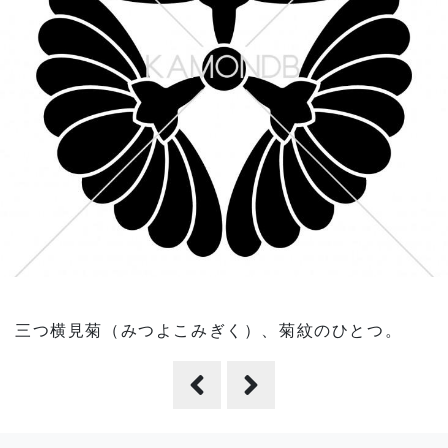
三つ横見菊（みつよこみぎく）、菊紋のひとつ。