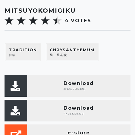
MITSUYOKOMIGIKU
4
VOTES
TRADITION
CHRYSANTHEMUM
伝統
菊、菊花紋
Download
JPEG(320x320)
Download
PNG(320x320)
e-store